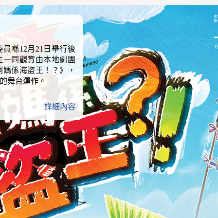
員喺12月21日舉行後
生一同觀賞由本地劇團
啊媽係海盜王！？》，
的舞台運作。
詳細內容