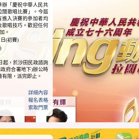
舉辦「慶祝中華人民共
田拉闊歌唱比賽」。今屆
有進入決賽的參加者均
及歌唱技巧。歡迎任何
加。
1日(初賽)
)
7日起，於沙田民政諮詢
田政府合署地下)辦公時
量有限，派完即止。
詳細內容
報名表格
索取門票