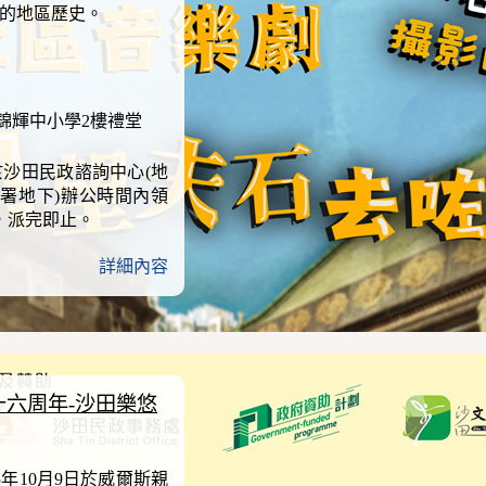
的地區歷史。
錦輝中小學2樓禮堂
於沙田民政諮詢中心(地
署地下)辦公時間內領
，派完即止。
詳細內容
六周年-沙田樂悠
年10月9日於威爾斯親